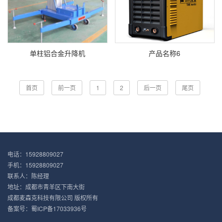
单柱铝合金升降机
产品名称6
首页
前一页
1
2
后一页
尾页
电话：15928809027
手机：15928809027
联系人：陈经理
地址：成都市青羊区下南大街
成都麦森克科技有限公司 版权所有
备案号：
蜀ICP备17033936号